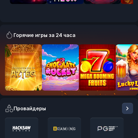
Горячие игры за 24 часа
RTP:
RTP:
RTP:
RTP:
241.23%
196.89%
190.60%
175.89
New
Провайдеры