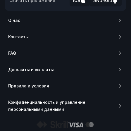
Скачать приложение
IOS
ANDROID
О нас
Контакты
FAQ
Депозиты и выплаты
Правила и условия
Конфиденциальность и управление
персональными данными