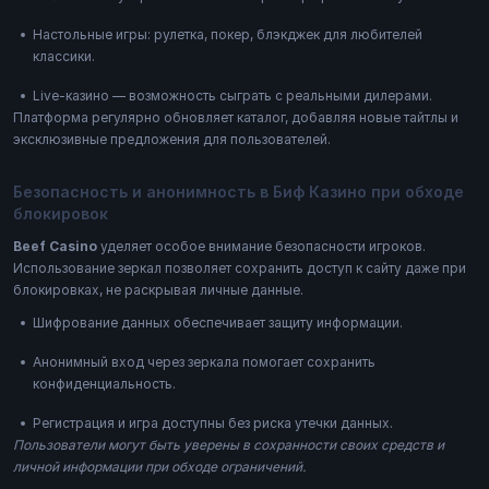
Настольные игры: рулетка, покер, блэкджек для любителей
классики.
Live-казино — возможность сыграть с реальными дилерами.
Платформа регулярно обновляет каталог, добавляя новые тайтлы и
эксклюзивные предложения для пользователей.
Безопасность и анонимность в Биф Казино при обходе
блокировок
Beef Casino
уделяет особое внимание безопасности игроков.
Использование зеркал позволяет сохранить доступ к сайту даже при
блокировках, не раскрывая личные данные.
Шифрование данных обеспечивает защиту информации.
Анонимный вход через зеркала помогает сохранить
конфиденциальность.
Регистрация и игра доступны без риска утечки данных.
Пользователи могут быть уверены в сохранности своих средств и
личной информации при обходе ограничений.